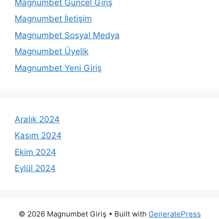
Magnumbet Güncel Giriş
Magnumbet İletişim
Magnumbet Sosyal Medya
Magnumbet Üyelik
Magnumbet Yeni Giriş
Aralık 2024
Kasım 2024
Ekim 2024
Eylül 2024
© 2026 Magnumbet Giriş
• Built with
GeneratePress