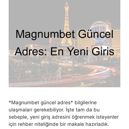
*Magnumbet güncel adres* bilgilerine
ulaşmaları gerekebiliyor. İşte tam da bu
sebeple, yeni giriş adresini öğrenmek isteyenler
için rehber niteliğinde bir makale hazırladık.