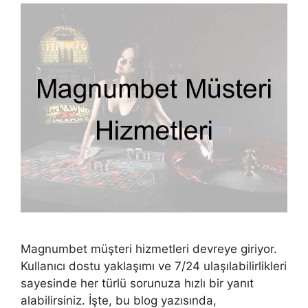
Magnumbet müşteri hizmetleri devreye giriyor.
Kullanıcı dostu yaklaşımı ve 7/24 ulaşılabilirlikleri
sayesinde her türlü sorunuza hızlı bir yanıt
alabilirsiniz. İşte, bu blog yazısında,