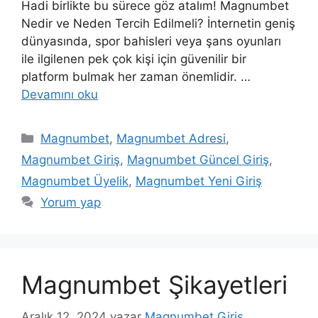
Hadi birlikte bu sürece göz atalım! Magnumbet
Nedir ve Neden Tercih Edilmeli? İnternetin geniş
dünyasında, spor bahisleri veya şans oyunları
ile ilgilenen pek çok kişi için güvenilir bir
platform bulmak her zaman önemlidir. …
Devamını oku
Kategoriler
Magnumbet
,
Magnumbet Adresi
,
Magnumbet Giriş
,
Magnumbet Güncel Giriş
,
Magnumbet Üyelik
,
Magnumbet Yeni Giriş
Yorum yap
Magnumbet Şikayetleri
Aralık 12, 2024
yazar
Magnumbet Giriş