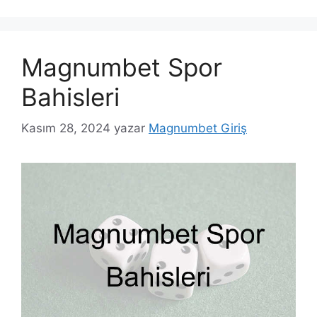
Magnumbet Spor
Bahisleri
Kasım 28, 2024
yazar
Magnumbet Giriş