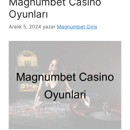
Magnumbet Casino
Oyunları
Aralık 5, 2024
yazar
Magnumbet Giriş