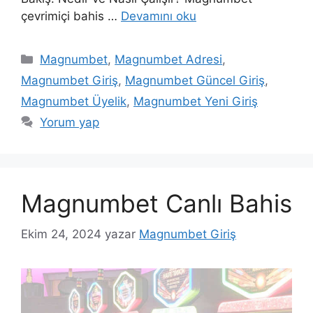
çevrimiçi bahis …
Devamını oku
Kategoriler
Magnumbet
,
Magnumbet Adresi
,
Magnumbet Giriş
,
Magnumbet Güncel Giriş
,
Magnumbet Üyelik
,
Magnumbet Yeni Giriş
Yorum yap
Magnumbet Canlı Bahis
Ekim 24, 2024
yazar
Magnumbet Giriş