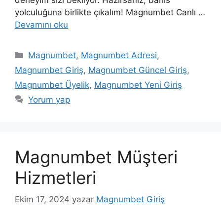
yolculuğuna birlikte çıkalım! Magnumbet Canlı …
Devamını oku
Kategoriler
Magnumbet
,
Magnumbet Adresi
,
Magnumbet Giriş
,
Magnumbet Güncel Giriş
,
Magnumbet Üyelik
,
Magnumbet Yeni Giriş
Yorum yap
Magnumbet Müşteri
Hizmetleri
Ekim 17, 2024
yazar
Magnumbet Giriş