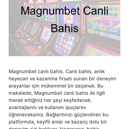
Magnumbet canlı bahis. Canlı bahis, anlık
heyecan ve kazanma fırsatı sunan bir deneyim
arayanlar için mükemmel bir seçenek. Bu
makalede, Magnumbet canlı bahis ile ilgili
merak ettiğiniz her şeyi keşfedecek,
avantajlarını ve kullanım ipuçlarını
öğreneceksiniz. Bağlantınızı güçlendiren bu
platformda, keyifli anlar ve kazanç dolu bir
deneyim sizi bekliyor. Hazırsanız, bahis