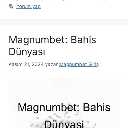
Yorum yap
Magnumbet: Bahis
Dünyası
Kasım 21, 2024
yazar
Magnumbet Giriş