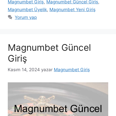
Magnumbet Giriş
,
Magnumbet Güncel Giriş
,
Magnumbet Üyelik
,
Magnumbet Yeni Giriş
Yorum yap
Magnumbet Güncel
Giriş
Kasım 14, 2024
yazar
Magnumbet Giriş