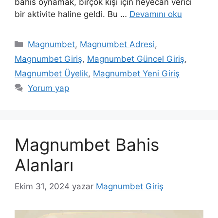
bahis oynamak, birçok kişi için heyecan verici
bir aktivite haline geldi. Bu …
Devamını oku
Kategoriler
Magnumbet
,
Magnumbet Adresi
,
Magnumbet Giriş
,
Magnumbet Güncel Giriş
,
Magnumbet Üyelik
,
Magnumbet Yeni Giriş
Yorum yap
Magnumbet Bahis
Alanları
Ekim 31, 2024
yazar
Magnumbet Giriş