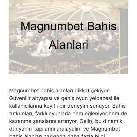
Magnumbet bahis alanları dikkat çekiyor.
Güvenilir altyapısı ve geniş oyun yelpazesi ile
kullanıcılarına keyifli bir deneyim sunuyor. Bahis
tutkunları, farklı oyunlarla hem eğleniyor hem de
kazanma şanslarını artırıyor. Gelin, bu dinamik
dünyanın kapılarını aralayalım ve Magnumbet
bahis alanları hakkında daha fazla bilgi