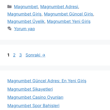
Kategoriler
Magnumbet
,
Magnumbet Adresi
,
Magnumbet Giriş
,
Magnumbet Güncel Giriş
,
Magnumbet Üyelik
,
Magnumbet Yeni Giriş
Yorum yap
Sayfa
Sayfa
Sayfa
1
2
3
Sonraki
→
Magnumbet Güncel Adres: En Yeni Giriş
Magnumbet Şikayetleri
Magnumbet Casino Oyunları
Magnumbet Spor Bahisleri