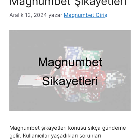
Magnumbet Şikayetleri
Aralık 12, 2024
yazar
Magnumbet Giriş
Magnumbet şikayetleri konusu sıkça gündeme
gelir. Kullanıcılar yaşadıkları sorunları