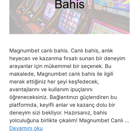
Magnumbet canlı bahis. Canlı bahis, anlık
heyecan ve kazanma fırsatı sunan bir deneyim
arayanlar için mükemmel bir seçenek. Bu
makalede, Magnumbet canlı bahis ile ilgili
merak ettiğiniz her şeyi keşfedecek,
avantajlarını ve kullanım ipuçlarını
öğreneceksiniz. Bağlantınızı güçlendiren bu
platformda, keyifli anlar ve kazanç dolu bir
deneyim sizi bekliyor. Hazırsanız, bahis
yolculuğuna birlikte çıkalım! Magnumbet Canlı …
Devamını oku