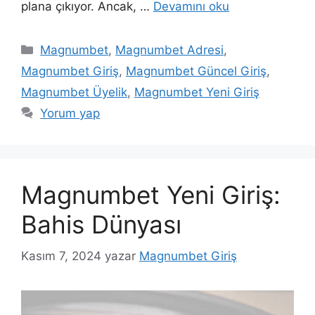
plana çıkıyor. Ancak, …
Devamını oku
Kategoriler
Magnumbet
,
Magnumbet Adresi
,
Magnumbet Giriş
,
Magnumbet Güncel Giriş
,
Magnumbet Üyelik
,
Magnumbet Yeni Giriş
Yorum yap
Magnumbet Yeni Giriş:
Bahis Dünyası
Kasım 7, 2024
yazar
Magnumbet Giriş