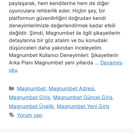
paylaşarak, hem kendilerine hem de diğer
oyunculara rehberlik eder. Hiçbir şey, bir
platformun güvenilirliğini doğrudan kendi
deneyimlerimizle değerlendirmek kadar etkili
değildir. Şimdi, Magnumbet ile ilgili şikayetlerin
detaylarına bir göz atalım ve bu konudaki
düşünceleri daha yakından inceleyelim.
Magnumbet Kullanıcı Deneyimleri: Şikayetlerin
Arka Planı Magnumbet yeni yıllarda …
Devamını
oku
Kategoriler
Magnumbet
,
Magnumbet Adresi
,
Magnumbet Giriş
,
Magnumbet Güncel Giriş
,
Magnumbet Üyelik
,
Magnumbet Yeni Giriş
Yorum yap