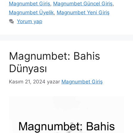
Magnumbet Giriş
,
Magnumbet Güncel Giriş
,
Magnumbet Üyelik
,
Magnumbet Yeni Giriş
Yorum yap
Magnumbet: Bahis
Dünyası
Kasım 21, 2024
yazar
Magnumbet Giriş