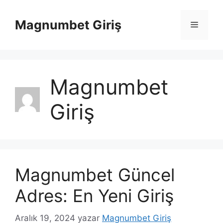
İçeriğe
atla
Magnumbet Giriş
Menü
Magnumbet
Giriş
Magnumbet Güncel
Adres: En Yeni Giriş
Aralık 19, 2024
yazar
Magnumbet Giriş