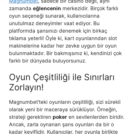
Magnumbet
, sadece bir casino değil, aynı
zamanda
eğlencenin
merkezidir. Birçok farklı
oyun seçeneği sunarak, kullanıcılarına
unutulmaz deneyimler vaat ediyor. Bu
platformda şansınızı denemek için birkaç
tıklama yeterli! Öyle ki, kart oyunlarından slot
makinelerine kadar her zevke uygun bir oyun
bulunmaktadır. Bir bakmışsınız ki, kendinizi çok
farklı bir dünyada buluyorsunuz.
Oyun Çeşitliliği ile Sınırları
Zorlayın!
Magnumbet’teki oyunların çeşitliliği, sizi sürekli
olarak yeni bir maceraya sürüklüyor. Örneğin,
strateji gerektiren
poker
en sevilenlerden biridir.
Ancak, zarla oynanan şans oyunları da bir o
kadar keyiflidir. Kullanıcılar, her oyunla birlikte