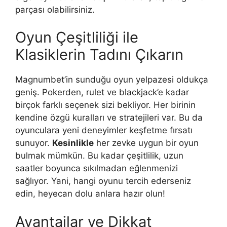
parçası olabilirsiniz.
Oyun Çeşitliliği ile
Klasiklerin Tadını Çıkarın
Magnumbet’in sunduğu oyun yelpazesi oldukça
geniş. Pokerden, rulet ve blackjack’e kadar
birçok farklı seçenek sizi bekliyor. Her birinin
kendine özgü kuralları ve stratejileri var. Bu da
oyunculara yeni deneyimler keşfetme fırsatı
sunuyor.
Kesinlikle
her zevke uygun bir oyun
bulmak mümkün. Bu kadar çeşitlilik, uzun
saatler boyunca sıkılmadan eğlenmenizi
sağlıyor. Yani, hangi oyunu tercih ederseniz
edin, heyecan dolu anlara hazır olun!
Avantajlar ve Dikkat