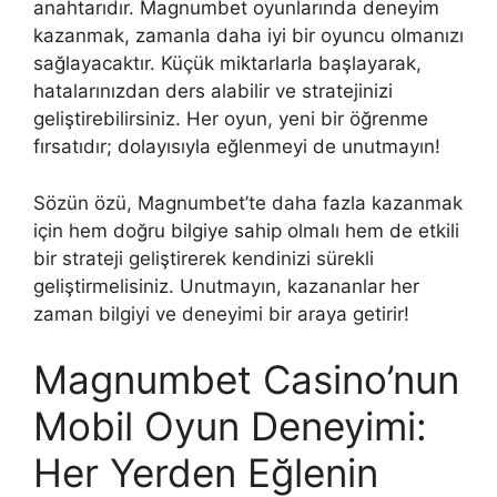
anahtarıdır. Magnumbet oyunlarında deneyim
kazanmak, zamanla daha iyi bir oyuncu olmanızı
sağlayacaktır. Küçük miktarlarla başlayarak,
hatalarınızdan ders alabilir ve stratejinizi
geliştirebilirsiniz. Her oyun, yeni bir öğrenme
fırsatıdır; dolayısıyla eğlenmeyi de unutmayın!
Sözün özü, Magnumbet’te daha fazla kazanmak
için hem doğru bilgiye sahip olmalı hem de etkili
bir strateji geliştirerek kendinizi sürekli
geliştirmelisiniz. Unutmayın, kazananlar her
zaman bilgiyi ve deneyimi bir araya getirir!
Magnumbet Casino’nun
Mobil Oyun Deneyimi:
Her Yerden Eğlenin