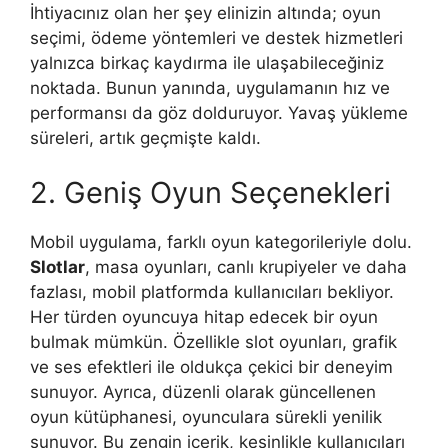
İhtiyacınız olan her şey elinizin altında; oyun
seçimi, ödeme yöntemleri ve destek hizmetleri
yalnızca birkaç kaydırma ile ulaşabileceğiniz
noktada. Bunun yanında, uygulamanın hız ve
performansı da göz dolduruyor. Yavaş yükleme
süreleri, artık geçmişte kaldı.
2. Geniş Oyun Seçenekleri
Mobil uygulama, farklı oyun kategorileriyle dolu.
Slotlar
, masa oyunları, canlı krupiyeler ve daha
fazlası, mobil platformda kullanıcıları bekliyor.
Her türden oyuncuya hitap edecek bir oyun
bulmak mümkün. Özellikle slot oyunları, grafik
ve ses efektleri ile oldukça çekici bir deneyim
sunuyor. Ayrıca, düzenli olarak güncellenen
oyun kütüphanesi, oyunculara sürekli yenilik
sunuyor. Bu zengin içerik, kesinlikle kullanıcıları