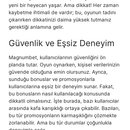
yeni bir heyecan yaşar. Ama dikkat! Her zaman
kaybetme ihtimali de vardır; bu, oyunun tadını
çıkarırken dikkatinizi daima yüksek tutmanız
gerektiği anlamına gelir.
Güvenlik ve Eşsiz Deneyim
Magnumbet, kullanıcılarının güvenliğini ön
planda tutar. Oyun oynarken, kişisel verilerinizin
güvende olduğuna emin olursunuz. Ayrıca,
sunduğu bonuslar ve promosyonlarla
kullanıcılarına eşsiz bir deneyim sunar. Fakat,
bu bonusların nasıl kullanılacağı konusunda
dikkatli olmalısınız. İşte burada, bazı kullanıcılar
arasında kafa karışıklığı ortaya çıkabilir. Bazıları,
bu tür promosyonların karmaşıklığını çözmekte
zorlanabilir. Ama bu tür durumlar çoğunlukla
deneyimle aşılır.